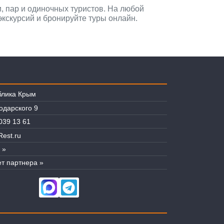
и, пар и одиночных туристов. На любой
кскурсий и бронируйте туры онлайн.
блика Крым
лодарского 9
039 13 61
est.ru
 »
т партнера »