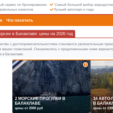
й сервис по бронированию
Самый большой выбор маршрутов
довольных клиентов
Лучший автопарк и гиды
е
Что посетить
урсии в Балаклаве: цены на 2026 год
мство с достопримечательностями становится увлекательным прик
м ваших пожеланий. Ознакомьтесь с предложенными ниже вариант
а в Балаклаве.
2 МОРСКИЕ ПРОГУЛКИ В
34 АВТО
БАЛАКЛАВЕ
В БАЛАК
цены от 2000 руб
цены от 230