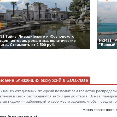
491
Тайны Ливадийского и Юсуповского
рцов: история, романтика, политические
№2481
"М
иги..
Стоимость от
2 500 руб.
"Винный п
исание ближайших экскурсий в Балаклаве
к наших ежедневных экскурсий позволит вам грамотно распредели
вления в сезон распродаются за 2-3 дня до старта. Все запланиро
ыми гидами — забронируйте свое место заранее, чтобы поездка то
Метка транзитного