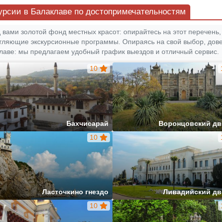
урсии в Балаклаве по достопримечательностям
 вами золотой фонд местных красот: опирайтесь на этот перечен
тляющие экскурсионные программы. Опираясь на свой выбор, дов
лаве: мы предлагаем удобный график выездов и отличный сервис.
10
Бахчисарай
Воронцовский д
10
Ласточкино гнездо
Ливадийский д
10