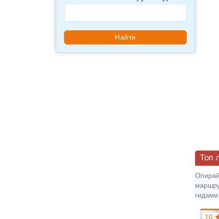
Топ 
Опирай
маршру
гидами
9
| 2 отзыва
10