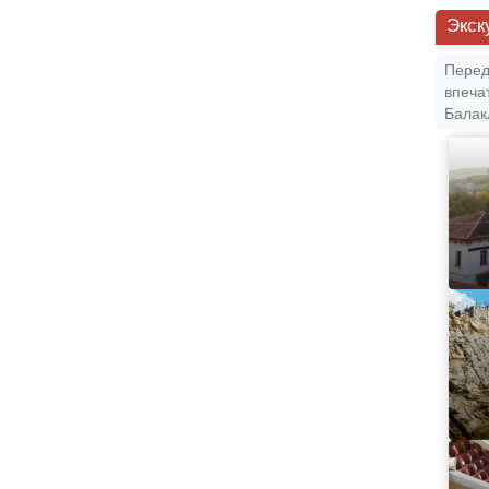
Экск
Перед
впеча
Балак