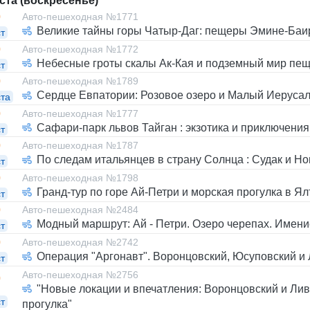
уста (воскресенье)
0
Авто-пешеходная №1771
Великие тайны горы Чатыр-Даг: пещеры Эмине-Баи
т
0
Авто-пешеходная №1772
Небесные гроты скалы Ак-Кая и подземный мир пещ
т
0
Авто-пешеходная №1789
Сердце Евпатории: Розовое озеро и Малый Иеруса
ста
0
Авто-пешеходная №1777
Сафари-парк львов Тайган : экзотика и приключения
т
0
Авто-пешеходная №1787
По следам итальянцев в страну Солнца : Судак и Н
т
0
Авто-пешеходная №1798
Гранд-тур по горе Ай-Петри и морская прогулка в Ял
т
0
Авто-пешеходная №2484
Модный маршрут: Ай - Петри. Озеро черепах. Имени
т
0
Авто-пешеходная №2742
Операция "Аргонавт". Воронцовский, Юсуповский и
т
Авто-пешеходная №2756
0
"Новые локации и впечатления: Воронцовский и Лив
т
прогулка"