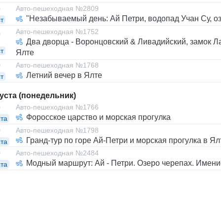
0
Авто-пешеходная №2809
"Незабываемый день: Ай Петри, водопад Учан Су, оз
т
Авто-пешеходная №1752
0
Два дворца - Воронцовский & Ливадийский, замок Ла
т
Ялте
0
Авто-пешеходная №1768
Летний вечер в Ялте
т
густа (понедельник)
0
Авто-пешеходная №1766
Форосское царство и морская прогулка
ста
0
Авто-пешеходная №1798
Гранд-тур по горе Ай-Петри и морская прогулка в Ял
ста
0
Авто-пешеходная №2484
Модный маршрут: Ай - Петри. Озеро черепах. Имени
ста