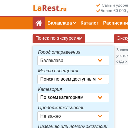
Самый удобны
Более 60 000 
Балаклава
Каталог
Расписани
Поиск по экскурсиям
Экск
Знако
Город отправления
учето
Балаклава
отдых
Место посещения
Категория
Продолжительность
Не важно
Названию или номеру экскурсии