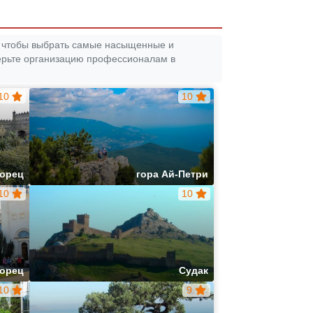
ь, чтобы выбрать самые насыщенные и
ерьте организацию профессионалам в
10
10
ворец
гора Ай-Петри
10
10
ворец
Судак
10
9