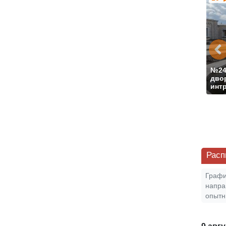
№1763
Блистательная Массандра: Императорский
дворец, винодельческое предприятие Массандра /
№2
Никитский ботанический сад.
Стоимость от
2 700
дво
руб.
интр
Расп
Графи
напра
опытн