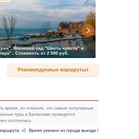
рия". Японский сад "Шесть чувств" и
арк"..
Стоимость от
2 500 руб.
№2468
"Вечерн
Рекомендуемые маршруты
ть время, но помните, что самые популярные
ванные туры в Балаклаве проводятся
чно состоялась.
 маршрута:
Время указано из города выезда
!