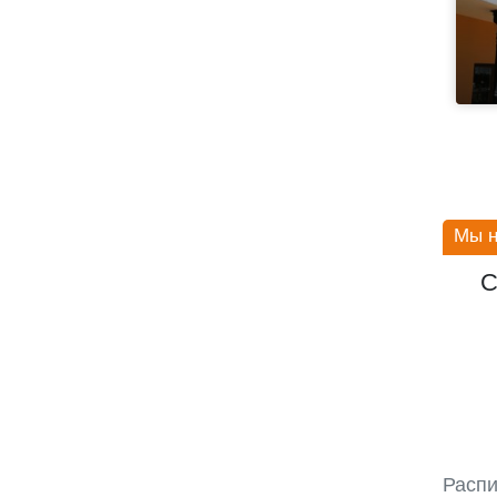
Мы н
С
Распи